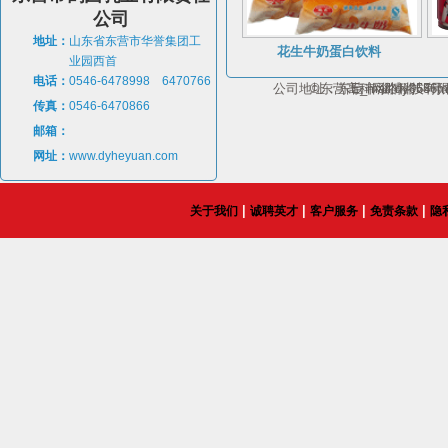
公司
地址：
山东省东营市华誉集团工
花生牛奶蛋白饮料
业园西首
电话：
0546-6478998 6470766
公司地址：东营市淄博路65号；电话：1
©东营高科网络科技有
E_mail:dy054
传真：
0546-6470866
邮箱：
网址：
www.dyheyuan.com
|
|
|
|
关于我们
诚聘英才
客户服务
免责条款
隐