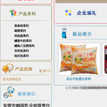
苗条砖系列
碗粥系列
四连袋系列
罐装牛奶系列
罐装八宝粥系列
百利包系列
枕式包系列
花生牛奶蛋白饮料
暂无招商信息
公司地址：东营市淄博路65号；电话：1
©东营高科网络科技有
E_mail:dy054
东营市鹤园乳业有限责任