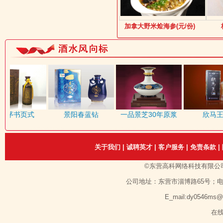
加拿大野米烩海参(元/份)
茅书页式
景阳春蓝钻
一品景芝30年原浆
欣马王酒
关于我们
|
诚聘英才
|
客户服务
|
免责条款
|
©东营高科网络科技有限公
公司地址：东营市淄博路65号；电话：1351
E_mail:dy0546ms
在线