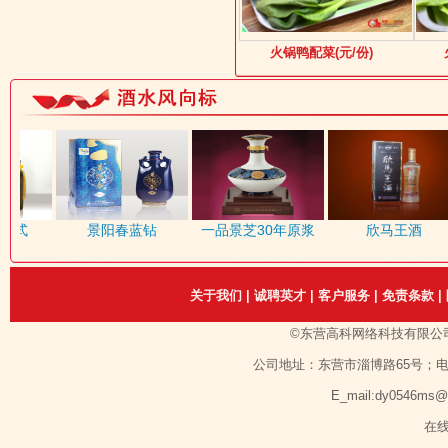
火锅鸭配菜(元/份)
式
景阳春蓝钻
一品景芝30年原浆
欣马王酒
关于我们
|
诚聘英才
|
客户服务
|
免责条款
|
©东营高科网络科技有限公
公司地址：东营市淄博路65号；电话：1351
E_mail:dy0546ms
在线