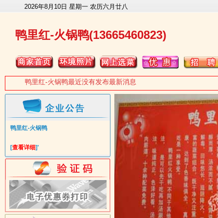
2026年8月10日 星期一 农历六月廿八
鸭里红-火锅鸭(13665460823)
鸭里红-火锅鸭最近没有发布最新消息
鸭里红-火锅鸭
[
查看详细
]'