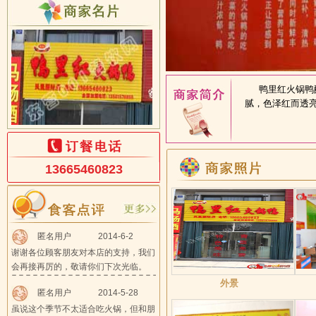
鸭里红火锅鸭配
腻，色泽红而透亮
13665460823
匿名用户
2014-6-2
谢谢各位顾客朋友对本店的支持，我们
会再接再厉的，敬请你们下次光临。
外景
匿名用户
2014-5-28
虽说这个季节不太适合吃火锅，但和朋