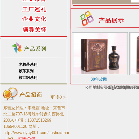
老赖茅系列
赖茅系列
赖世纲系列
30年皮雕
公司地址：东营市淄博路65号；电话：1
©东营高科网络科技有
E_mail:dy054
东营总代理：李晓霞 地址：东营市
北二路707-18号胜华转盘向西路北
200米 电话：13371513269
18654601128 网址：
http://www.dycy001.com/jiushui/shangjia.aspx?
cid=3 ...