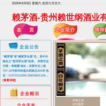
2026年8月8日 星期六 农历六月廿六
赖茅酒-贵州赖世纲酒业
“赖茅酒”者“赖家茅台酒”也，系中外
驰名之“贵州茅台酒”前身。 东营市总
代理：李晓霞 地址：东营市北二路
707-18号胜华转盘向西路北200米 电
话：13371513269 18654601128 ...
[查看详细]
茅酒之源
百年赖茅