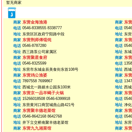
暂无商家
东营金海渔港
东
商家
商家
0546-8338555 8338777
0546
电话
电话
地址
东营区区政府宁阳路中段
地址
东营
东营荆师傅馄饨
东
商家
商家
0546-8787280
0546
电话
电话
地址
西三路泵公司家属区
地址
东城
东营聚星食府
东
商家
商家
0546-8325599
135
电话
电话
地址
东营市东城金辰美食街东首108号
地址
西城
东营鸡公渔婆
东
商家
商家
7897558 7699867
134
电话
电话
地址
西城北一路嬉水公园东100米
地址
西城
东营京一品羊蝎子火锅
东
商家
商家
15266018508 0546-6399918
0546
电话
电话
地址
东营黄河口商贸城燕山路421号
地址
净化
东营聚丰德老菜馆
东
商家
商家
0546-8642168 8642768
0546
电话
电话
地址
井下立交桥南聚丰德老菜馆
地址
东营
东营九九湘菜馆
东
商家
商家