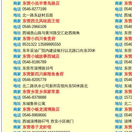
东营小羔羊青岛路店
东
商家
商家
0546-8277199
0546
电话
电话
地址
北一路东赵村后面
地址
西城
东营西北风味面王馆
东
商家
商家
0546-2966109
0546
电话
电话
地址
西城燕山路与黄河路交汇处西南角
地址
东营
东营小四川食贵府
东
商家
商家
8531322 13589995550
0546
电话
电话
地址
东辛采油厂院内建设银行以北路口向东20米
地址
东营
东营小城故事西城店
东
商家
商家
0546-8186789
0546
电话
电话
地址
东营市淄博路16号
地址
东营
东营新四川麻辣鱼食府
东
商家
商家
0546-8205779
0546
电话
电话
地址
北二路供水公司新邦宾馆向东50米路北
地址
东城
东营乡里乡亲家常菜
东
商家
商家
0546-8378888
157
电话
电话
地址
东城鲁班公寓
地址
北二
东营小银龙淄博路店
东
商家
商家
0546-8969666
0546
电话
电话
地址
西城淄博路67号 胜安小区南门
地址
淄博
东营巷子龙虾馆
东
商家
商家