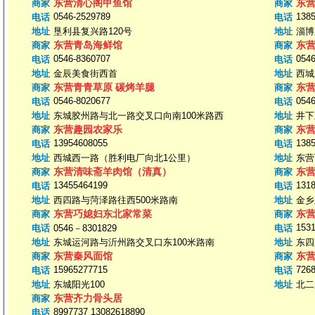
东营清心阁甲鱼馆
东
商家
商家
0546-2529789
138
电话
电话
地址
垦利县复兴路120号
地址
淄博
东营青岛海鲜馆
东
商家
商家
0546-8360707
0546
电话
电话
地址
金辰美食街西首
地址
西城
东营青青草原 碳烤羊腿
东
商家
商家
0546-8020677
0546
电话
电话
地址
东城胶州路与北一路交叉口向南100米路西
地址
井下
东营趣园农家乐
东
商家
商家
13954608055
138
电话
电话
地址
西城西一路（胜利电厂向北1公里）
地址
东营
东营清味斋羊肉馆（清真）
东
商家
商家
13455464199
131
电话
电话
地址
西四路与菏泽路往西500米路南
地址
金乡
东营巧媳妇东北家常菜
东
商家
商家
153
电话
0546－8301829
电话
地址
东城运河路与沂州路交叉口东100米路南
地址
东四
东营秦风面馆
东
商家
商家
15965277715
726
电话
电话
地址
东城阳光100
地址
北二
东营齐力骨头居
商家
8997737 13082618890
电话