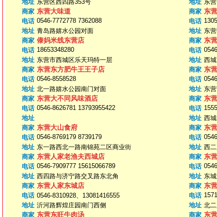
地址
东营区西四路353号
地址
东营
东营大味道
东
商家
商家
0546-7772778 7362088
130
电话
电话
地址
青岛路嬉水公园对面
地址
东营
傣妈米线东营店
东
商家
商家
18653348280
0546
电话
电话
地址
东营市西城区乐天玛特一层
地址
西城
东营东方肥牛王王子店
东
商家
商家
0546-8558528
0546
电话
电话
地址
北一路嬉水公园南门对面
地址
东营
东营大不同风味酒店
东
商家
商家
0546-8626781 13793955422
155
电话
电话
地址
地址
西城
东营大山食府
东
商家
商家
0546-8769179 8739179
054
电话
电话
地址
东一路西北一路南锦苑二区商业街
地址
西二
东营人家老渔夫西城店
东
商家
商家
0546-7909777 15615066789
0546
电话
电话
地址
西四路与济宁路交叉路东北角
地址
东城
东营人家东城店
东
商家
商家
157
电话
0546-8310928、13081416555
电话
地址
沂河路辉煌庄园南门西侧
地址
北二
东营东旺牛肉汤
东
商家
商家