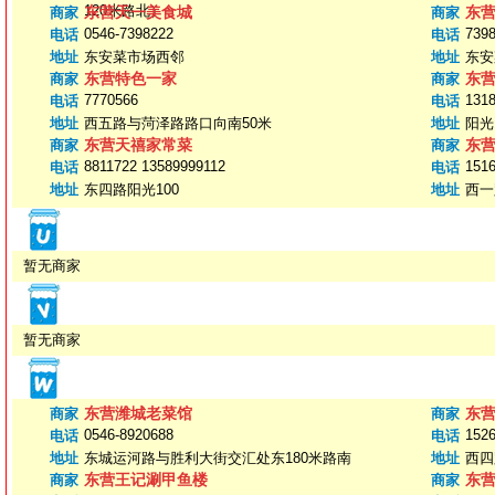
120米路北）
东营天一美食城
东
商家
商家
0546-7398222
739
电话
电话
地址
东安菜市场西邻
地址
东安
东营特色一家
东
商家
商家
7770566
131
电话
电话
地址
西五路与菏泽路路口向南50米
地址
阳光
东营天禧家常菜
东
商家
商家
8811722 13589999112
151
电话
电话
地址
东四路阳光100
地址
西一
暂无商家
暂无商家
东营潍城老菜馆
东
商家
商家
0546-8920688
152
电话
电话
地址
东城运河路与胜利大街交汇处东180米路南
地址
西四
东营王记涮甲鱼楼
东
商家
商家