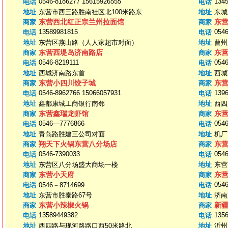
0546-8186277 15615926555
134
电话
电话
地址
东营市西三路胜南社区北100米路东
地址
东城
东营西北红正宗兰州拉面馆
东
商家
商家
13589981815
054
电话
电话
地址
东营区燕山路（人人家超市对面）
地址
曹州
东营西堤岛济南路店
东
商家
商家
0546-8219111
0546
电话
电话
地址
西城济南路东首
地址
西城
东营小四川饺子城
东
商家
商家
0546-8962766 15066057931
139
电话
电话
地址
鑫都康城工商银行南邻
地址
西四
东营鑫瑞龙虾馆
东
商家
商家
0546—7776866
0546
电话
电话
地址
青岛路胜建三公司对面
地址
机厂
翔天下火锅东营八分场店
东
商家
商家
0546-7390033
0546
电话
电话
地址
东营区八分场盛大商场一楼
地址
东营
东营小天府
东
商家
商家
054
电话
0546－8714699
电话
地址
东营市胜泰路67号
地址
济南
东营小辣椒火锅
新
商家
商家
13589449382
135
电话
电话
地址
西四路与现河路路口西50米路北
地址
沂州