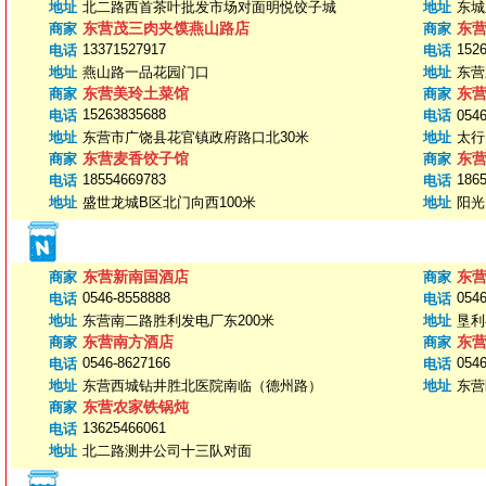
地址
北二路西首茶叶批发市场对面明悦饺子城
地址
东城
东营茂三肉夹馍燕山路店
东
商家
商家
13371527917
152
电话
电话
地址
燕山路一品花园门口
地址
东营
东营美玲土菜馆
东
商家
商家
15263835688
电话
电话
054
地址
东营市广饶县花官镇政府路口北30米
地址
太行
东营麦香饺子馆
东
商家
商家
18554669783
186
电话
电话
地址
盛世龙城B区北门向西100米
地址
阳光
东营新南国酒店
东
商家
商家
0546-8558888
0546
电话
电话
地址
东营南二路胜利发电厂东200米
地址
垦利
东营南方酒店
东
商家
商家
0546-8627166
0546
电话
电话
地址
东营西城钻井胜北医院南临（德州路）
地址
东营
东营农家铁锅炖
商家
13625466061
电话
地址
北二路测井公司十三队对面