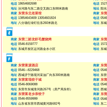
18654682698
152
电话
电话
地址
汾河路与东二路交叉路口东88米路南
地址
阳光
东营东北老菜馆
东
商家
商家
13854643409 13054601824
0546
电话
电话
地址
八分场红绿灯往东260米路北
地址
东城
东营二郞龙虾毛蟹烧烤
东
商家
商家
0546-8159777
157
电话
电话
地址
东城开发区运河路金水小区
地址
东城
东营富源酒店
东
商家
商家
0546---8229468
0546
电话
电话
地址
西城济宁路现河采油厂向东300米路南
地址
东营
东营富琨饺子城
东
商家
商家
0546-8069088
0546
电话
电话
地址
东营市东城淮河路267号（房产局东邻）
地址
西城
东营富老乡亲饺子
东
商家
商家
0546-8559999
电话
电话
054
地址
山东省东营市西城黄河路682号
地址
东二