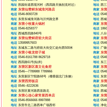
地址
胜园街道西现河村（西四路天驰别克对过）
地址
西三
东营仙赞鲜东城淮河路店
东
商家
商家
0546-8093728
0546
电话
电话
地址
东营东城淮河路与沂州路交界
地址
西城
东营小牧童火锅村
东
商家
商家
0546-8258377
186
电话
电话
地址
西城西四路840号
地址
八分
东营仙赞鲜府前大街店
东
商家
商家
13589957603
0546
电话
电话
地址
东城东二路与府前大街交汇处向西500米
地址
广饶
东营小银龙饺子城
东
商家
商家
0546-8161788 8629718
0546
电话
电话
地址
西四路61号(钻井)
地址
东三
东营区新区喜文化食府
东
商家
商家
0546—7789988 7789966
0546
电话
电话
地址
东营新区宁阳路68号（榴香园北门东侧）
地址
东营
东营西郊饭店
东
商家
商家
0546--8222636
0546
电话
电话
地址
东营区黄河路西首路北
地址
西城
东营心连心家常菜西单店
东
商家
商家
0546-8566666 8997888
0546
电话
电话
地址
东营市北二路西单广场西邻
地址
净化