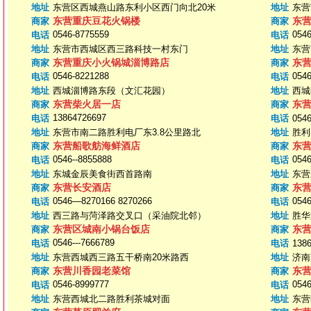
地址
东营区西城燕山路东利小区西门向北20米
地址
东营
东营重庆豆花火锅楼
东
商家
商家
0546-8775559
0546
电话
电话
地址
东营市西城区西三路科技一村东门
地址
东营
东营重庆小火锅城淄博路店
东
商家
商家
0546-8221288
0546
电话
电话
地址
西城淄博路东段（文汇花园）
地址
西城
东营柴火居一店
东
商家
商家
13864726697
电话
电话
054
地址
东营市南二路胜利电厂东3.8公里路北
地址
胜利
东营船歌舫海鲜酒店
东
商家
商家
0546--8855888
0546
电话
电话
地址
东城金辰美食街西首路南
地址
东营
东营长安酒店
东
商家
商家
0546—8270166 8270266
0546
电话
电话
地址
西三路与菏泽路交叉口（采油院北邻）
地址
胜华
东营区城南小锅台饭店
东
商家
商家
0546---7666789
电话
电话
138
地址
东营西城西三路五干桥南20米路西
地址
济南
东营川香园老菜馆
东
商家
商家
0546-8999777
0546
电话
电话
地址
东营西城北二路胜利茶城对面
地址
东营