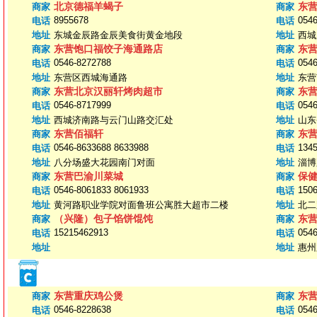
北京德福羊蝎子
东
商家
商家
8955678
0546
电话
电话
地址
东城金辰路金辰美食街黄金地段
地址
西城
东营饱口福饺子海通路店
东
商家
商家
0546-8272788
0546
电话
电话
地址
东营区西城海通路
地址
东营
东营北京汉丽轩烤肉超市
东
商家
商家
0546-8717999
0546
电话
电话
地址
西城济南路与云门山路交汇处
地址
山东
东营佰福轩
东
商家
商家
0546-8633688 8633988
134
电话
电话
地址
八分场盛大花园南门对面
地址
淄博
东营巴渝川菜城
保
商家
商家
0546-8061833 8061933
150
电话
电话
地址
黄河路职业学院对面鲁班公寓胜大超市二楼
地址
北二
（兴隆）包子馅饼馄饨
东
商家
商家
15215462913
0546
电话
电话
地址
地址
惠州
东营重庆鸡公煲
东
商家
商家
0546-8228638
0546
电话
电话