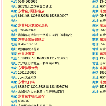
0546-8639989
134
电话
电话
地址
东营市北二路交叉口路北
地址
东营
东营金川疆特色店
东
商家
商家
8161498 13054632758 15263899997
0546
电话
电话
地址
地址
东营
东营荆州农家私房菜
东
商家
商家
18954698005
0546
电话
电话
地址
淄博路与裕华街十字路口向西100米路北
地址
东营
东营金荣回锅鸡店
东
商家
商家
0546-8182167
0546
电话
电话
地址
现河路凯泽花园
地址
东营
佳香农家菜
东
商家
商家
13181988778 8929089 13127256061
135
电话
电话
地址
六户镇北辛村五干桥向南200米
地址
汾河
东营佳禾米线
东
商家
商家
15615168886
185
电话
电话
地址
八分场汾河路
地址
东营
东营九口锅
东
商家
商家
8338747 13001563818 13345060736
152
电话
电话
地址
东城胜利大街北首（胜宏靓都西门）
地址
东营
东营聚丰德老菜馆
商家
8286087
电话
地址
东营区郝纯路曲家路口段