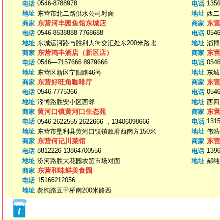
0546-8788978
135
电话
电话
地址
东营市北二路供水公司对面
地址
西二
东营河丰园鱼馆东城店
东
商家
商家
0546-8538888 7768688
0546
电话
电话
地址
东城运河路与胜利大街交汇处东200米路北
地址
淄博
东营鸿丰酒店（新区店）
东
商家
商家
0546—7157666 8979666
0546
电话
电话
地址
东营区新区宁阳路46号
地址
东城
东营好旺角咖啡厅
东
商家
商家
0546-7775366
0546
电话
电话
地址
淄博路胜安小区西邻
地址
西四
黄河口镇黄河口生态苑
东
商家
商家
131
电话
0546-2622555 2622666 ，13406098666
电话
地址
东营市垦利县黄河口镇镇政府西南方150米
地址
伟浩
东营何记川菜馆
东
商家
商家
8812226 13864700556
139
电话
电话
地址
汾河路胜大花园农贸市场对面
地址
郝纯
东营和味鲜美食园
商家
15166212056
电话
地址
郝纯路五干桥南200米路西