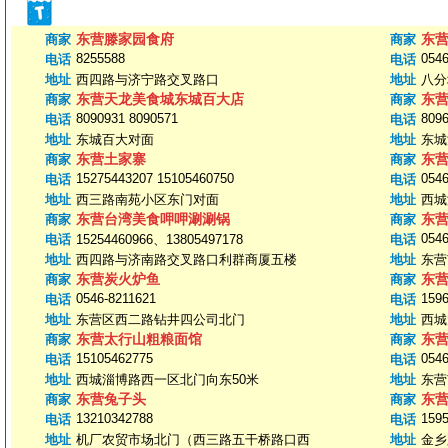
东营滕家园食府
东
商家
商家
8255588
0546
电话
电话
地址
西四路与济宁路交叉路口
地址
八分
东营天龙美食城东城百大店
东
商家
商家
8090931 8090571
809
电话
电话
地址
东城百大对面
地址
东城
东营土家寨
东
商家
商家
15275443207 15105460750
0546
电话
电话
地址
西三路南苑小区东门对面
地址
西城
东营台湾美食呷呷涮涮锅
东
商家
商家
0546
电话
15254460966、13805497178
电话
地址
西四路与济南路交叉路口利群商厦五楼
地址
东营
东营炭火炉鱼
东
商家
商家
0546-8211621
159
电话
电话
地址
东营区西二路钻井四公司北门
地址
西城
东营太行山粗粮面馆
东
商家
商家
15105462775
0546
电话
电话
地址
西城淄博路西一区北门向东50米
地址
东营
东营兔子头
东
商家
商家
13210342788
159
电话
电话
地址
机厂农贸市场北门（西三路五干桥路口西
地址
金乡