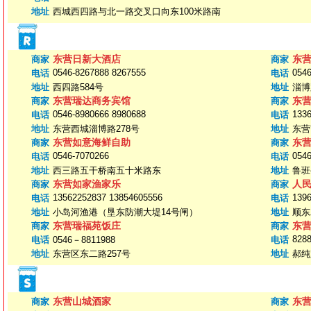
地址
西城西四路与北一路交叉口向东100米路南
东营日新大酒店
东
商家
商家
0546-8267888 8267555
0546
电话
电话
地址
西四路584号
地址
淄博
东营瑞达商务宾馆
东
商家
商家
0546-8980666 8980688
133
电话
电话
地址
东营西城淄博路278号
地址
东营
东营如意海鲜自助
东
商家
商家
0546-7070266
054
电话
电话
地址
西三路五干桥南五十米路东
地址
鲁班
东营如家渔家乐
人
商家
商家
13562252837 13854605556
139
电话
电话
地址
小岛河渔港（垦东防潮大堤14号闸）
地址
顺东
东营瑞福苑饭庄
东
商家
商家
828
电话
0546－8811988
电话
地址
东营区东二路257号
地址
郝纯
东营山城酒家
东
商家
商家