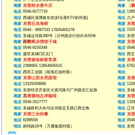
东营帅乡黄牛庄
（
商家
商家
0546-8277719
138
电话
电话
地址
西城区淄博路东首(好乐星KTV斜对面)
地址
六户
东营石岛海鲜
东
商家
商家
1525
电话
0546－8097333 17605465278
电话
地址
东城运河路390号（沂州路步行街向东50米
地址
东营
路南）
东营蜀乡情饺子城
东
商家
商家
0546-8150348
0546
电话
电话
地址
盛世龙城C区北门
地址
西五
东营食味鲜家常菜
东
商家
商家
2388955 13854605615
676
电话
电话
地址
西郊工业园（陆海石油对面）
地址
东营山西永亮面馆
东
商家
商家
13325059686
132
电话
电话
地址
东营经济开发区大渡河路与广州路交汇处路
地址
东城
北
东营塞纳左岸咖啡
东
商家
商家
0546-2627777
132
电话
电话
地址
东城胜利大街与汾河路交叉路口西北角
地址
辽河
东营三合快餐
东
商家
商家
8288558
0546
电话
电话
地址
郝纯路26号（万通集团对面）
地址
东营