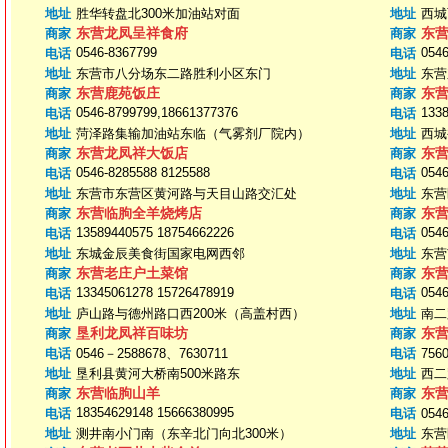
地址
胜华转盘北300米加油站对面
地址
西城
东营龙凤呈祥食府
东
商家
商家
0546-8367799
0546
电话
电话
地址
东营市八分场东二路胜利小区东门
地址
东营
东营鹿苑饭庄
东
商家
商家
0546-8799799,18661377376
133
电话
电话
地址
菏泽路集输加油站东临（气雾剂厂院内）
地址
西城
东营龙凤祥大饭店
东
商家
商家
0546-8285588 8125588
0546
电话
电话
地址
东营市东营区黄河路与天目山路交汇处
地址
东营
东营临朐全羊烧烤店
东
商家
商家
13589440575 18754662226
0546
电话
电话
地址
东城金辰美食街国家电网西邻
地址
东营
东营老庄户土菜馆
东
商家
商家
13345061278 15726478919
0546
电话
电话
地址
庐山路与德州路口西200米（高盖村西）
地址
南二
垦利龙凤祥百味坊
东
商家
商家
电话
0546－2588678、7630711
电话
756
地址
垦利县黄河大桥南500米路东
地址
西二
东营临朐山羊
东
商家
商家
18354629148 15666380995
电话
电话
054
地址
测井南小门南（东辛北门向北300米）
地址
东营