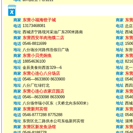
东营小福海饺子城
东
商家
商家
13173468081
电话
电话
总店 
地址
西城济宁路现河采油厂东200米路南
地址
西城
东营西安羊肉泡馍二店
东
商家
商家
0546-8811699
150
电话
电话
地址
八分场汾河路伟浩假日广场
地址
东营
东营小贝壳焖鱼
东
商家
商家
18854636100
8216
电话
电话
地址
金辰美食街西首329—6
地址
北一
东营心连心八分场店
东
商家
商家
0546—8633800 8633900
054
电话
电话
地址
八分厂红绿灯北
地址
西四
东营心连心农家庄园店
东
商家
商家
0546---8633098 8633099
0546
电话
电话
地址
八分场华瑞小区东（天桥北向东600米）
地址
西城
东营新邦宾馆
东
商家
商家
0546-8777288 8775288
0546
电话
电话
地址
东营区北二路供水公司东临新邦宾馆
地址
淄博
东营区新发鱼汤馆
东
商家
商家
0546-8188778
0546
电话
电话