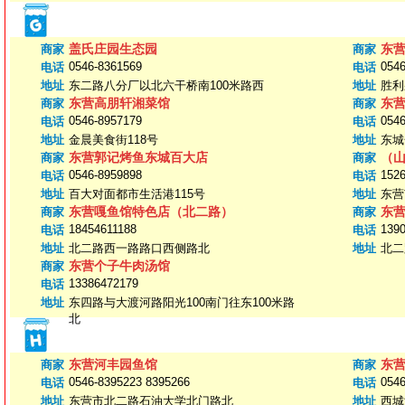
盖氏庄园生态园
东
商家
商家
0546-8361569
0546
电话
电话
地址
东二路八分厂以北六干桥南100米路西
地址
胜利
东营高朋轩湘菜馆
东
商家
商家
0546-8957179
0546
电话
电话
地址
金晨美食街118号
地址
东城
东营郭记烤鱼东城百大店
（
商家
商家
0546-8959898
152
电话
电话
地址
百大对面都市生活港115号
地址
东营
东营嘎鱼馆特色店（北二路）
东
商家
商家
18454611188
139
电话
电话
地址
北二路西一路路口西侧路北
地址
北二
东营个子牛肉汤馆
商家
13386472179
电话
地址
东四路与大渡河路阳光100南门往东100米路
北
东营河丰园鱼馆
东
商家
商家
0546-8395223 8395266
0546
电话
电话
地址
东营市北二路石油大学北门路北
地址
西城