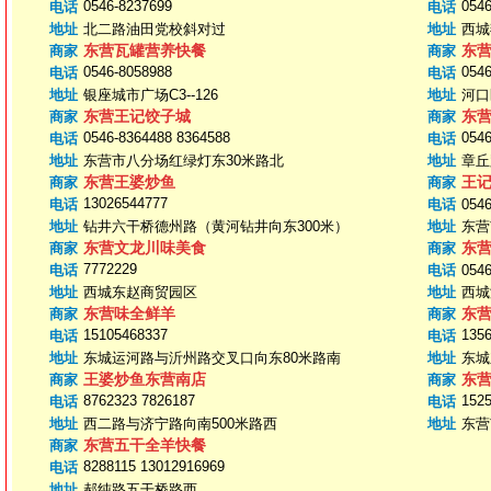
0546-8237699
0546
电话
电话
地址
北二路油田党校斜对过
地址
西城
东营瓦罐营养快餐
东
商家
商家
0546-8058988
0546
电话
电话
地址
银座城市广场C3--126
地址
河口
东营王记饺子城
东
商家
商家
0546-8364488 8364588
0546
电话
电话
地址
东营市八分场红绿灯东30米路北
地址
章丘
东营王婆炒鱼
王
商家
商家
13026544777
电话
电话
054
地址
钻井六干桥德州路（黄河钻井向东300米）
地址
东营
东营文龙川味美食
东
商家
商家
7772229
电话
电话
054
地址
西城东赵商贸园区
地址
西城
东营味全鲜羊
东
商家
商家
15105468337
135
电话
电话
地址
东城运河路与沂州路交叉口向东80米路南
地址
东城
王婆炒鱼东营南店
东
商家
商家
8762323 7826187
152
电话
电话
地址
西二路与济宁路向南500米路西
地址
东营
东营五干全羊快餐
商家
8288115 13012916969
电话
地址
郝纯路五干桥路西