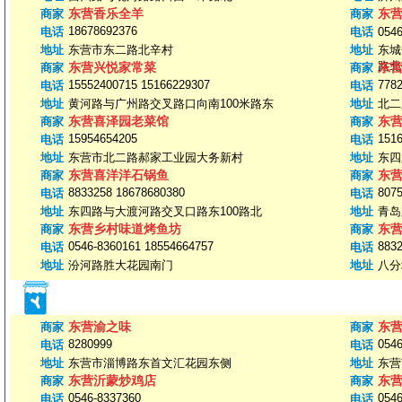
东营香乐全羊
东
商家
商家
18678692376
电话
电话
054
地址
东营市东二路北辛村
地址
东城
路北
东营兴悦家常菜
东
商家
商家
15552400715 15166229307
778
电话
电话
地址
黄河路与广州路交叉路口向南100米路东
地址
北二
东营喜泽园老菜馆
东
商家
商家
15954654205
151
电话
电话
地址
东营市北二路郝家工业园大务新村
地址
东四
东营喜洋洋石锅鱼
东
商家
商家
8833258 18678680380
807
电话
电话
地址
东四路与大渡河路交叉口路东100路北
地址
青岛
东营乡村味道烤鱼坊
东
商家
商家
0546-8360161 18554664757
883
电话
电话
地址
汾河路胜大花园南门
地址
八分
东营渝之味
东
商家
商家
8280999
054
电话
电话
地址
东营市淄博路东首文汇花园东侧
地址
东营
东营沂蒙炒鸡店
东
商家
商家
0546-8337360
0546
电话
电话