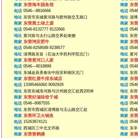
东营海丰园鱼馆
东
商家
商家
0546---8816666
0546
电话
电话
地址
东营市东城黄河路与胶州路交叉路口
地址
淄博
东营黑土绿之源
东
商家
商家
0546-8132777 8122666
0546
电话
电话
地址
黄河路与太行山路交界处南侧
地址
东营
东营鸿安肥牛
东
商家
商家
0546-8258588 8238577
0546
电话
电话
地址
淄博路东首（石油大学胜利学院北门）
地址
黄河
东营黄河口人家
东
商家
商家
0546—8018899
0546
电话
电话
地址
东城金辰美食街中段安和南区北门
地址
东营
东营红屋牛排东城店
东
商家
商家
13395466060 8092928
0546
电话
电话
地址
东营东城淮河路与沂州路交汇处西200米
地址
东营
东营好滋味饺子城
东
商家
商家
0546--8987555
0546
电话
电话
地址
东营市西城区淄博路与玉山路交汇处
地址
西城
东营环卫火锅鱼
东
商家
商家
15263874121
0546
电话
电话
地址
西城区三中北文环路
地址
东辛
东营黄鹤楼
东
商家
商家