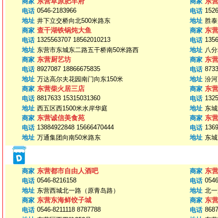
东营草原肥羊府
东
商家
商家
0546-2183966
152
电话
电话
地址
井下立交桥向北500米路东
地址
胜泰
查干湖铁锅炖大鱼
东
商家
商家
1325563707 18562010213
135
电话
电话
地址
东营市东城东二路五干桥南50米路西
地址
八分
东营厨艺坊
东
商家
商家
8927087 18866675835
873
电话
电话
地址
万达高尔夫花园南门向东150米
地址
汾河
东营柴火居三店
东
商家
商家
8817633 15315031360
132
电话
电话
地址
西五区西1500米水岸华庭
地址
东城
东营诚信美食苑
东
商家
商家
13884922848 15666470444
136
电话
电话
地址
万通集团向南50米路东
地址
东城
东营都市自由人酒吧
东
商家
商家
0546-8216158
0546
电话
电话
地址
东营西城北一路（原青岛路）
地址
北一
东营东海鲜饺子城
东
商家
商家
0546-8211118 8787788
8687
电话
电话