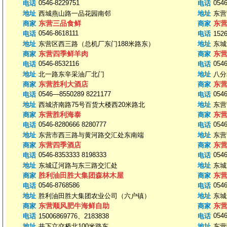
0546-8229751
0546
电话
电话
地址
西城燕山路一品花园南邻
地址
东营
东营三品食鲜
东
商家
商家
0546-8618111
电话
电话
152
地址
东营区西三路（总机厂东门188米路东）
地址
东城
东营四季鲜羊肉
东
商家
商家
0546-8532116
0546
电话
电话
地址
北一路东辛采油厂北门
地址
八分
东营胜利大酒店
东
商家
商家
0546—8550289 8221177
0546
电话
电话
地址
西城济南路75号百货大楼西20米路北
地址
东营
东营胜利海泰
东
商家
商家
0546-8280666 8280777
054
电话
电话
地址
东营市西三路与黄河路交汇处东南端
地址
东营
东营四季酒店
东
商家
商家
0546-8353333 8198333
0546
电话
电话
地址
东城辽河路与东三路交汇处
地址
东城
胜利油田胜大集团森林木屋
东
商家
商家
0546-8768586
0546
电话
电话
地址
胜利油田胜大集团农业公司（六户镇）
地址
东城
东营顺风肥牛海鲜自助
东
商家
商家
0546
电话
15006869776、2183838
电话
地址
井下立交桥北100米路东
地址
东营