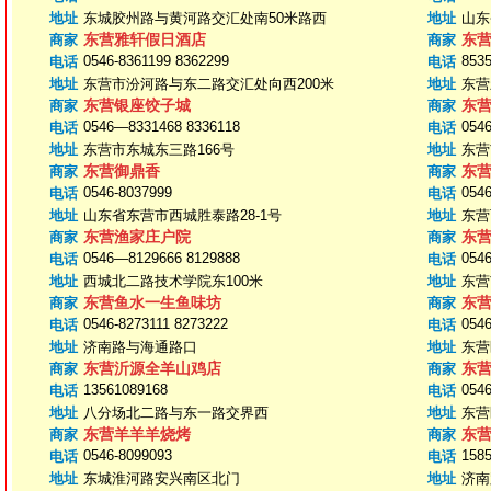
地址
东城胶州路与黄河路交汇处南50米路西
地址
山东
东营雅轩假日酒店
东
商家
商家
0546-8361199 8362299
853
电话
电话
地址
东营市汾河路与东二路交汇处向西200米
地址
东营
东营银座饺子城
东
商家
商家
0546—8331468 8336118
0546
电话
电话
地址
东营市东城东三路166号
地址
东营
东营御鼎香
东
商家
商家
0546-8037999
0546
电话
电话
地址
山东省东营市西城胜泰路28-1号
地址
东营
东营渔家庄户院
东
商家
商家
0546—8129666 8129888
0546
电话
电话
地址
西城北二路技术学院东100米
地址
东营
东营鱼水一生鱼味坊
东
商家
商家
0546-8273111 8273222
0546
电话
电话
地址
济南路与海通路口
地址
东营
东营沂源全羊山鸡店
东
商家
商家
13561089168
0546
电话
电话
地址
八分场北二路与东一路交界西
地址
东营
东营羊羊羊烧烤
东
商家
商家
0546-8099093
158
电话
电话
地址
东城淮河路安兴南区北门
地址
济南