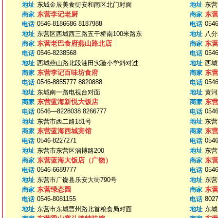
地址
东城金辰美食街安和南区北门对面
地址
东营
东营李记老厨
东营
商家
商家
0546-8186686 8187988
0546
电话
电话
地址
东营区西城西三路五干桥南100米路东
地址
八分
东营老巴食府燕山路北店
东
商家
商家
0546-8238568
0546
电话
电话
地址
西城燕山路北段油田实验小学斜对过
地址
西城
东营李记百味坊食府
东
商家
商家
0546-8855777 8820888
054
电话
电话
地址
东城南一路电视台对面
地址
黄河
东营蓝海新悦大饭店
东
商家
商家
0546—8228038 8266777
0546
电话
电话
地址
东营市西二路181号
地址
东营
东营蓝海西城宾馆
东
商家
商家
0546-8227271
0546
电话
电话
地址
东营市东营区淄博路200
地址
东营
东营蓝海大饭店（广饶）
东
商家
商家
0546-6689777
0546
电话
电话
地址
东营市广饶县乐安大街790号
地址
东营
东营绿态园
东
商家
商家
0546-8081155
802
电话
电话
地址
东营市东城曹州路北首粮食局对面
地址
东城