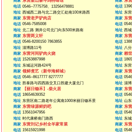
东营梁山寨斗鸡特味馆
东
商家
商家
139
电话
0546--7775758、13256478881
电话
地址
西城西二路与北二路交汇处南100米路西
地址
东营
东营老尹驴肉店
东
商家
商家
0546-7585008
0546
电话
电话
地址
北二路 测井公司北门向东500米路南
地址
西城
东营两义轩
东
商家
商家
0546-8200150 7863855
138
电话
电话
地址
淄博路11号
地址
八分
东营河间驴肉火烧
赖
商家
商家
15263887998
186
电话
电话
地址
东城运河路424号
地址
东营
领鲜煮艺（新华海鲜城）
东
商家
商家
0546--8617777 8277777
0546
电话
电话
地址
胜泰路与四西路交叉口胜建大厦北门
地址
淄博
【丽日锄禾】-柴火居
东
商家
商家
18654639352
0546
电话
电话
地址
东营区南二路老年公寓南1000米丽日锄禾景
地址
山东
东营绿源鲜奶吧
东
商家
商家
13561047956
0546
电话
电话
地址
时代康桥南门路西
地址
东城
东营刘记乡村全羊家常菜
东
商家
商家
15615921998
0546
电话
电话