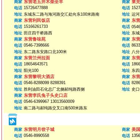
东营老五井木柴全羊
莱
商家
商家
15726477888
152
电话
电话
地址
东城东二路与海河路交汇处向东100米路南
地址
运河
东营利民饭店
东
商家
商家
15166261733
电话
电话
054
地址
田庄四干桥路西
地址
东城
东营鲁味苑
东
商家
商家
0546-7398666
863
电话
电话
地址
东二路东安路口北100米
地址
八分
东营兰州拉面
东
商家
商家
18654643571
186
电话
电话
地址
阳光100
地址
东四
东营黎明大酒店
东
商家
商家
0546-8288099 8288391
828
电话
电话
地址
胜利油田石化总厂北侧郝纯路西侧
地址
史口
东营李氏兔子头史口店
商家
0546-6399967 13013560009
电话
地址
南二路与郝纯路交叉口南500米路东
东营明月饺子城
美
商家
商家
0546-8990558
135
电话
电话