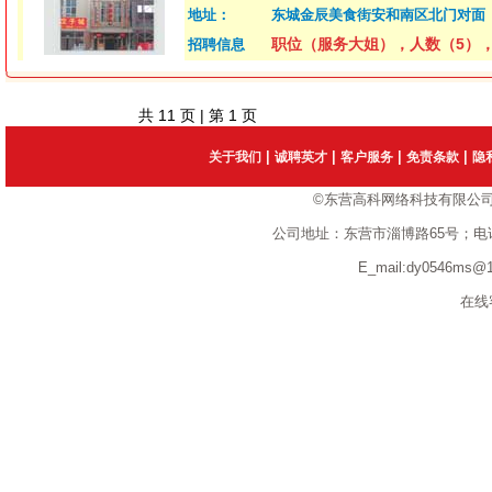
地址：
东城金辰美食街安和南区北门对面
职位（服务大姐），人数（5），待遇
招聘信息
共
11
页 | 第
1
页
|
|
|
|
关于我们
诚聘英才
客户服务
免责条款
隐
©东营高科网络科技有限公
公司地址：东营市淄博路65号；电话：1351
E_mail:dy0546ms
在线客