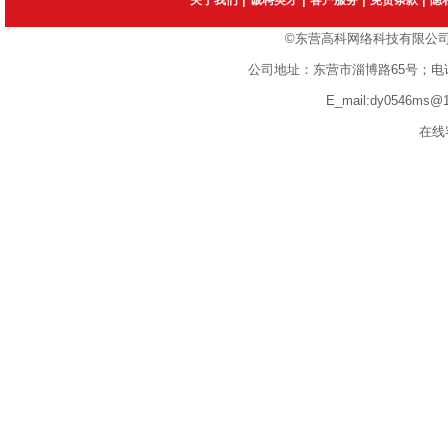
关于我们
诚聘英才
客户服务
免责条款
隐
©东营高科网络科技有限公
公司地址：东营市淄博路65号；电话：1351
E_mail:dy0546ms
在线客