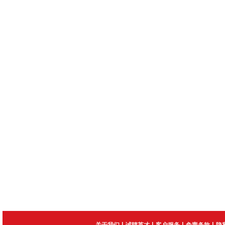
|
|
|
|