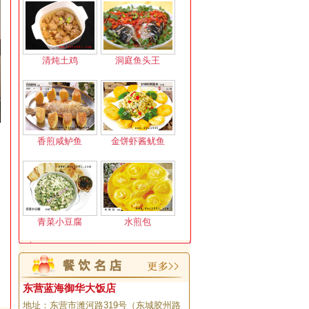
清炖土鸡
洞庭鱼头王
香煎咸鲈鱼
金饼虾酱鱿鱼
青菜小豆腐
水煎包
东营蓝海御华大饭店
地址：东营市潍河路319号（东城胶州路