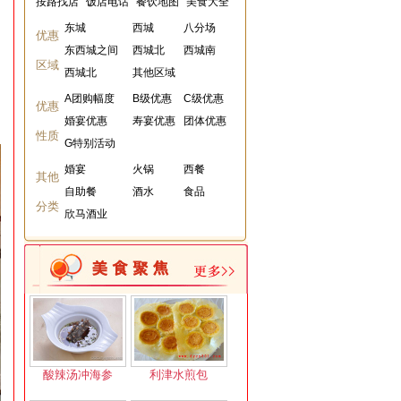
按路找店
饭店电话
餐饮地图
美食大全
东城
西城
八分场
优惠
东西城之间
西城北
西城南
区域
西城北
其他区域
A团购幅度
B级优惠
C级优惠
优惠
婚宴优惠
寿宴优惠
团体优惠
性质
G特别活动
婚宴
火锅
西餐
其他
自助餐
酒水
食品
分类
欣马酒业
酸辣汤冲海参
利津水煎包