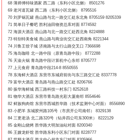
68 薄师傅特味酒家 西二路（东利小区北侧） 8501276
69 老河道瓦罐 西二路（东利小区北侧） 8795516
70 刘罗锅瓦罐 燕山路与北一路交汇处东北角 8705159 8205339
71 简单日子餐吧 胜利油田物资总库对面 8774592
72 海源大酒店 燕山路与北一路交汇处西北角 8224888
73 特别特美食城 燕山路与商业街交汇处西南角 8221344
74 川鲁王饺子城 济南路与太行山路交叉口 7366698
75 海岛咖啡 北一路中段（原青岛路中段） 8772288
76 天渝火锅 青岛路中段计算机中心东邻 8705777
77 上元食府 青岛路中段214-8 8550555
78 东海鲜大酒店 东营市东城府前街与东三路交汇处 8337778
79 富华大酒店 青岛路与燕山路交汇处 8206766
80 振华海鲜城 西三路科技一村东门 8252618
81 物华大酒店 东营市青岛路光彩大厦南邻 8554646
82 鲜族狗肉馆 东营市西城胜华路（技术监测中心对面） 8556890
83 小肥羊 东城胶州路105号（市房开公司南邻） 8329138
84 三更老汤 北二路320号（钻井四公司东300米） 8222129
85 金刚山烧烤 胜华路大明加油站对面 8200340
86 王嫂龙虾馆 胜华路东利小区东门对面 8228777
87 世顺大酒店 胜大中心超市东门对面 8205966