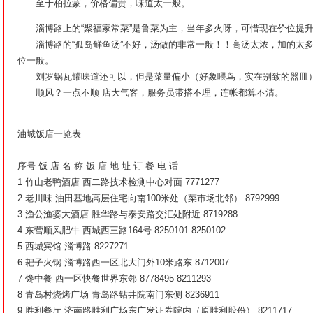
至于柏拉蒙，价格偏贵，味道太一般。
淄博路上的“聚福家常菜”是鲁菜为主，当年多火呀，可惜现在价位提升
淄博路的“孤岛鲜鱼汤”不好，汤做的非常一般！！高汤太浓，加的太多
位一般。
刘罗锅瓦罐味道还可以，但是菜量偏小（好象喂鸟，实在别致的器皿
顺风？一点不顺 店大气客，服务员带搭不理，连帐都算不清。
油城饭店一览表
序号 饭 店 名 称 饭 店 地 址 订 餐 电 话
1 竹山老鸭酒店 西二路技术检测中心对面 7771277
2 老川味 油田基地高层住宅向南100米处（菜市场北邻） 8792999
3 渔公渔婆大酒店 胜华路与泰安路交汇处附近 8719288
4 东营顺风肥牛 西城西三路164号 8250101 8250102
5 西城宾馆 淄博路 8227271
6 耙子火锅 淄博路西一区北大门外10米路东 8712007
7 馋中餐 西一区快餐世界东邻 8778495 8211293
8 青岛村烧烤广场 青岛路钻井院南门东侧 8236911
9 胜利餐厅 济南路胜利广场东广发证券院内（原胜利股份） 8211717