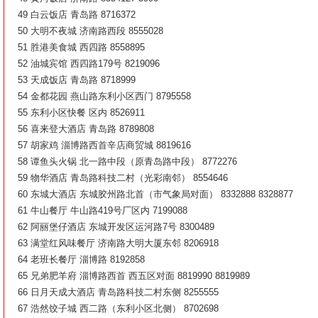
49 白云饭店 青岛路 8716372
50 大明不夜城 济南路西段 8555028
51 胜港美食城 西四路 8558895
52 油城宾馆 西四路179号 8219096
53 天成饭店 青岛路 8718999
54 金都花园 燕山路东利小区西门 8795558
55 东利小区快餐 区内 8526911
56 喜来登大酒店 青岛路 8789808
57 胡家鸡 淄博路西首辛店商贸城 8819616
58 谭鱼头火锅 北一路中段（原青岛路中段） 8772276
59 物华酒店 青岛路科技二村（光彩南邻） 8554646
60 东城大酒店 东城胶州路北首（市气象局对面） 8332888 8328877
61 牛山餐厅 牛山路419号厂区内 7199088
62 阿丽堡仔酒店 东城开发区运河路7号 8300489
63 满堂红风味餐厅 济南路大明大厦东邻 8206918
64 老班长餐厅 淄博路 8192858
65 兄弟肥羊府 淄博路西首 西五区对面 8819990 8819989
66 日月天成大酒店 青岛路科技二村东侧 8255555
67 浩然饺子城 西二路（东利小区北侧） 8702698