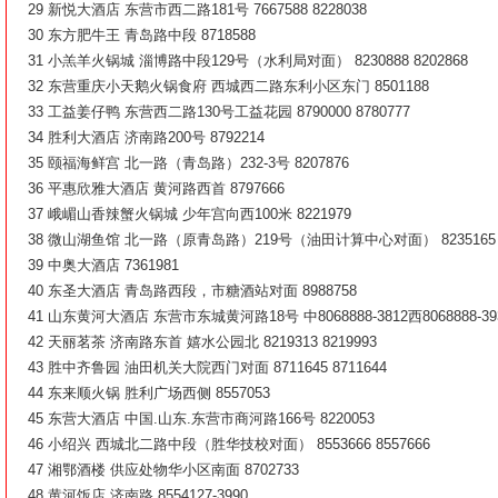
29 新悦大酒店 东营市西二路181号 7667588 8228038
30 东方肥牛王 青岛路中段 8718588
31 小羔羊火锅城 淄博路中段129号（水利局对面） 8230888 8202868
32 东营重庆小天鹅火锅食府 西城西二路东利小区东门 8501188
33 工益姜仔鸭 东营西二路130号工益花园 8790000 8780777
34 胜利大酒店 济南路200号 8792214
35 颐福海鲜宫 北一路（青岛路）232-3号 8207876
36 平惠欣雅大酒店 黄河路西首 8797666
37 峨嵋山香辣蟹火锅城 少年宫向西100米 8221979
38 微山湖鱼馆 北一路（原青岛路）219号（油田计算中心对面） 8235165 8
39 中奥大酒店 7361981
40 东圣大酒店 青岛路西段，市糖酒站对面 8988758
41 山东黄河大酒店 东营市东城黄河路18号 中8068888-3812西8068888-39
42 天丽茗茶 济南路东首 嬉水公园北 8219313 8219993
43 胜中齐鲁园 油田机关大院西门对面 8711645 8711644
44 东来顺火锅 胜利广场西侧 8557053
45 东营大酒店 中国.山东.东营市商河路166号 8220053
46 小绍兴 西城北二路中段（胜华技校对面） 8553666 8557666
47 湘鄂酒楼 供应处物华小区南面 8702733
48 黄河饭店 济南路 8554127-3990