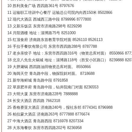
10 胜利美食广场 西四路361号 8797676
11 运输职工培训中心餐厅 运输总公司院内向西150米 8502866
12 现代大酒店 西城西三路中段 8799996 8777800
13 义新乐饭店 东营市济南路298号 8229298
14 月阳酒楼 地址：淄博路75号 8251000
15 红顶食府 济南路东首教育学院对面 8526110 8526113
16 手拉手餐饮有限公司 东营市西四路288号 8787788
17 老乡亲饺子 地址：东营市西四路316号（物资总库对面） 8550866 8771
18 北京八先生火锅城 地址：淄博路118号（胜安小区路口） 8239888 8207
19 大胖涮锅 西四路油田物资总库对面。 8550866
20 海阔天空 青岛路中段，物探院斜对面。 8718688
21 新华海鲜城 青岛路中段 8791858
22 草原肥羊府 青岛路中段，钻井院南门对面 8236553
23 大明大厦 东营市济南路228号 7888888
24 长安大酒店 西四路 7662318
25 香格赛亚大酒店 济南路240号，报社东邻 8774341 8796988
26 柏拉蒙大酒店 济南路263号 8777888 8776674
27 中海大酒店 青岛路西段 8716978 8207334
28 大东海餐饮 东营市西四路202号 8236958