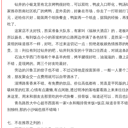
钻井的小银龙里有北京烤鸭很好吃，可以双吃，鸭皮入口即化，鸭汤味道
家推存胜南社区机厂的烤鸭，是外卖的，好象在市场，你去了一打听就行了
元，还给你片好，能装两个纸快餐盒，鸭架再一个纸盒，据我的经验，再
吃了。
这家店不太好找，胜采准备大队东，有家叫《福禄大酒店》的，老板叫
所以扬名，每到饭点小小的茶坡村的公路两边停满了各色轿车，是胜采一
菜馆的味道很不一样，好吃。不过来这切记一点：拒绝老板娘热情推荐的
贵。注：列位有到过钻井的吧，钻井到东安的十字路口往西走，对就这条
石油大学西门市场有个单县羊肉馆，烤羊腱很好吃，油滋滋的，撒上蒜
不错，是现烤的。两三个好友吃最好。
旁边的川鲁王的饺子也不错，不过记得他是按面算得，一般一人要个二
准，朋友聚会交一点费用就可以自带酒水了。
淄博路客香来不错。有免费的饮品。价位高低都有，简直是平民版的上
吸杯里的红茶,心情有点庸懒,有点闲散,透过明净的落地窗看路上来来往往
来这里。周末和朋友去那里吃的中式快餐，排骨饭，味道还可以，而且也
青岛路胜大中心超市西面有一家<永和顺排骨米饭>饭店,味道非常不错,价
别独特,那的小沙锅也很不错呦！
七、不在推荐之列的：