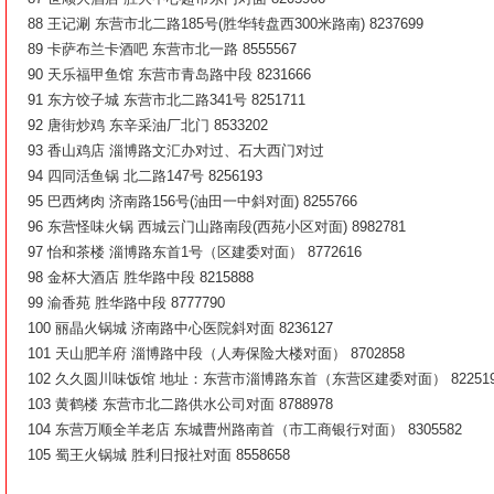
88 王记涮 东营市北二路185号(胜华转盘西300米路南) 8237699
89 卡萨布兰卡酒吧 东营市北一路 8555567
90 天乐福甲鱼馆 东营市青岛路中段 8231666
91 东方饺子城 东营市北二路341号 8251711
92 唐街炒鸡 东辛采油厂北门 8533202
93 香山鸡店 淄博路文汇办对过、石大西门对过
94 四同活鱼锅 北二路147号 8256193
95 巴西烤肉 济南路156号(油田一中斜对面) 8255766
96 东营怪味火锅 西城云门山路南段(西苑小区对面) 8982781
97 怡和茶楼 淄博路东首1号（区建委对面） 8772616
98 金杯大酒店 胜华路中段 8215888
99 渝香苑 胜华路中段 8777790
100 丽晶火锅城 济南路中心医院斜对面 8236127
101 天山肥羊府 淄博路中段（人寿保险大楼对面） 8702858
102 久久圆川味饭馆 地址：东营市淄博路东首（东营区建委对面） 822519
103 黄鹤楼 东营市北二路供水公司对面 8788978
104 东营万顺全羊老店 东城曹州路南首（市工商银行对面） 8305582
105 蜀王火锅城 胜利日报社对面 8558658