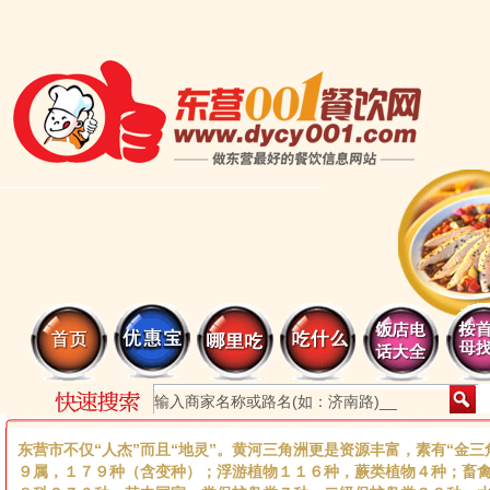
东营市不仅“人杰”而且“地灵”。黄河三角洲更是资源丰富，素有“金
９属，１７９种（含变种）；浮游植物１１６种，蕨类植物４种；畜