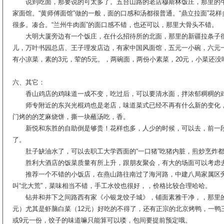
说到吃面，那要说的可太多了。五台山路的老店穆斯林饭庄，那里的牛
家面馆。“黄师傅面馆”做的一般，面的口感和汤都很普通。“鼎立拉面”花
很多。凑合。“兰州牛肉面”的面口感不错，也还可以，那里大骨头不错。
大明大厦旁边有一个饭庄，在什么招待所的北面，那里的新疆拉条子很
儿，万叶书园总店、王子理发店边，有家中国风面馆，五元一小碗，六元
有小凉菜，素的3元，荤的5元。，两碗面，两份小素菜，20元，小菜还没
六、其它：
香山鸡店的鸡味道一成不变，吃过后，可以要清水面，拌浓郁稠稠的
师专附近的东兴光棍鸡也是老店，味道菜式已经不再有什么新的变化，
门烤的的芝麻烧饼，撕一块蘸汤吃，香。
新悦和东胜的自助倒是够贵！花样也多，人少的时候，可以去，前一段
了。
肚子缺油水了，可以去职工大学西面的“一口猪”吃猪内脏，煎炒烹炸都
胜利大酒店的饭菜质量有所上升，跟朋友聚会，有大的场面可以考虑
推荐一个不错的小饭店，在燕山路往南过了海河路，中建八局家属区旁
叫“北大荒”，菜味相当不错，手工水饺也很好，，价格比较合理哈哈。
钻井和井下之间路西有家《小银龙饺子城》，铺面素雅干净，，那里的
元）尤其是虾脑白菜（12元）好吃的不得了，还有正宗的北京烤鸭，一鸭
或9元一份，饺子的味道嘛只能算可以喽，包间要提前预定哦。