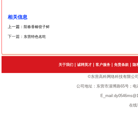
相关信息
上一篇：
阳春香椿饺子鲜
下一篇：
东营特色名吃
|
|
|
|
关于我们
诚聘英才
客户服务
免责条款
隐
©东营高科网络科技有限公
公司地址：东营市淄博路65号；电话：1351
E_mail:dy0546ms
在线客