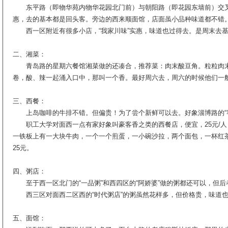
东平路（即物华苑内物华花园北门前）与朝阳路（即花园东墙前）交叉
惠，去的基本都是回头客。旁边的西来顺面馆，店面虽小品种味道都不错
西一区附近有很多小店，“我家川味”实惠，味道也过得去。是周末去基
二、湘菜：
青岛路的星期六餐馆湘菜做的还凑合，推荐菜：肉末酸豆角。粒粒肉末
卷，酸、辣一起涌入口中，那叫一个香。最好周六去，周六的时候他们一
三、西餐：
上岛咖啡的牛排不错。但偏贵！为了尝个新鲜可以去。好象淄博路的“客
职工大学对面西一点有家好象叫豪客香之类的西餐店，便宜，25元/人
一铁板上有一大块牛肉，一个一个煎蛋，一小碗沙拉，两个面包，一杯红
25元。
四、粥店：
至于西一区北门的“一品粥”和西四区的“阿娇婆”做的粥都还可以，但后
西三区对面西二区西的“时代粥店”的粥虽然花样多，但价格贵，味道
五、面馆：