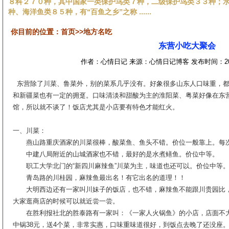
８科２７０种，其中国家一类保护鸟类７种，二级保护鸟类３３种；
种、海洋鱼类８５种，有“百鱼之乡”之称 ......
你目前的位置：首页>>
地方名吃
东营小吃大聚会
作者：心情日记 来源：心情日记博客 发布时间：2011-
东营除了川菜、鲁菜外，别的菜系几乎没有。好象很多山东人口味重，都
和新疆菜也有一定的拥趸。口味清淡和甜酸为主的淮阳菜、粤菜好像在东
馆，所以就不谈了！饭店尤其是小店要有特色才能红火。
一、川菜：
燕山路重庆酒家的川菜很棒，酸菜鱼、鱼头不错。价位一般靠上。每次
中建八局附近的山城酒家也不错，最好的是水煮鳝鱼。价位中等。
职工大学北门的“新四川麻辣鱼”川菜为主，味道也还可以。价位中等
青岛路的川桂园，麻辣鱼最出名！有它出名的道理！！
大明西边还有一家叫川妹子的饭店，也不错，麻辣鱼不能跟川贵园比，
大家逛商店的时候可以就近尝一尝。
在胜利报社北的胜泰路有一家叫：《一家人火锅鱼》的小店，店面不大
中锅38元，送4个菜，非常实惠，口味重味道很好，到饭点去晚了还没座