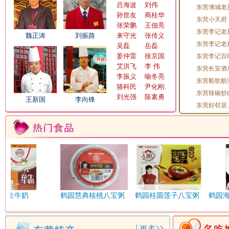
吕海波
刘伟
东营潍城老
齐力骨头居
孙世友
商桂华
东营小天府
张荣鹏
王佃亮
东营李记老
日新大酒店
蓉香苑卤味
魏正涛
刘振路
来守光
张传义
东营李记老
吴磊
岳磊
流钟锅子饼
瑞雪家常菜二店
姜仲雷
徐京国
东营李记百
艾洪飞
李 伟
东营长安酒
胜利大酒店
山哥山妹庄园
李振义
喻冬亮
东营船歌舫
骆科民
尹化刚.
胜大集团森林木屋
顺风肥牛海鲜自助
东营辣椒炒
刘光强
陈素勇
王新国
李向锋
三品食鲜
蜀地石锅鱼
东营好邻居
沙漏咖啡馆
石头记
滕家园食府
天龙美食城八分场店
土家寨
太行山粗粮面馆
腾虎新疆大盘鸡
天天凉皮
花生牛奶
鹤园慧典核桃八宝粥
鹤园桂圆莲子八宝粥
鹤园
无
无