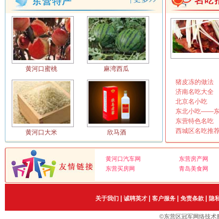
潍城老菜馆
王牌烧鸽子
瓦罐营养快餐
王记饺子城
王婆炒鱼
文龙川味美食
小福海美食苑
西安羊肉泡馍
黄河口蜜桃
麻湾西瓜
猪皮冻的做法
小贝壳焖鱼
小洞天餐厅
济南名吃大全
心连心农家庄园店
心连心家常菜第七分店
北京名小吃
东北小吃——
新发鱼汤馆
兴隆饭店
东营特色名吃
仙赞鲜八分场店
仙赞鲜府前大街店
西城区名吃推
黄河口大米
欣马酒
喜文化会馆
新区喜文化食府
黄河口汽车网
东营房产网
心连心家常菜八分店
心连心家常菜西单店
东营买房网
青岛美食网
小羔羊青岛路店
喜洋洋
小城故事东城店
小城故事西城店
|
|
|
|
关于我们
诚聘英才
客户服务
免责条款
隐
潇湘饭店
乡里乡亲粗菜坊
©东营区冠军网络技术