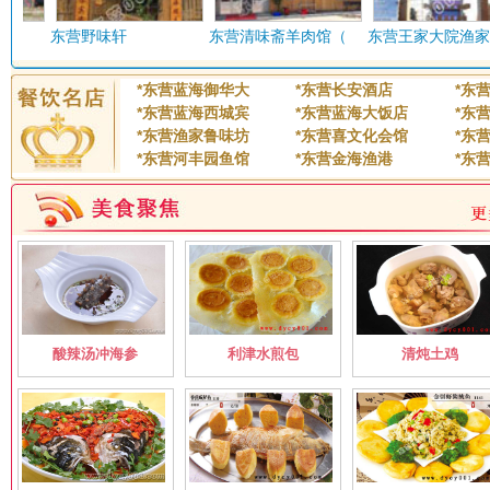
聚星食府
聚源楼海鲜自助
东营野味轩
东营清味斋羊肉馆（
东营王家大院渔家宴
无
京一品羊蝎子火锅
金港食府
胜泰路
嵩山路
*
东营蓝海御华大
*
东营长安酒店
*
东
吉阿婆东城银座店
金川疆特色店
*
东营蓝海西城宾
*
东营蓝海大饭店
*
东
苏州路
*
东营渔家鲁味坊
*
东营喜文化会馆
*
东
金黄河宾馆
金海渔港
*
东营河丰园鱼馆
*
东营金海渔港
*
东
太行山路
天目山路
聚德大酒店
聚丰大酒店
无
康乐大酒店
开元饭店
坤明大厦--电影文化酒店
无
东营莱芜峡岭鸡
辣椒炒肉金辰路店
潍坊路
文环路（环卫路）
龙凤祥 聚兴楼
老巴食府燕山路北店
酸辣汤冲海参
利津水煎包
清炖土鸡
西一路
西二路
蓝海职业学校
蓝海新悦大饭店
西五路
向阳街
蓝海大饭店（东城）
蓝海大饭店（广饶）
香山路
龙江地锅鱼
梁山寨斗鸡特味馆
玉山路
云门山路
老北京烤蹄
两义轩