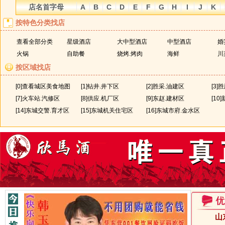
店名首字母
A
B
C
D
E
F
G
H
I
J
K
北一路（青岛路）
北二路
按特色分类找店
安然食府
安泰阁
宾平路
宾安路
查看全部分类
星级酒店
大中型酒店
中型酒店
婚
饱口福饺子沂河路店
百盛园酒店
北外环
火锅
自助餐
烧烤.烤肉
海鲜
川
北京德福羊蝎子
爆鼎地锅鱼地锅鸡
按区域找店
曹州路
布鲁斯咖啡馆
北京汉丽轩烤肉超市
[0]查看城区美食地图
[1]钻井.井下区
[2]胜采.油建区
[3]
东一路
东二路
保吉小吃部
巴蜀印象食府
[7]火车站.汽修区
[8]供应.机厂区
[9]东赵.建材区
[10
东辛附近
东四路
[14]东城交警.育才区
[15]东城机关住宅区
[16]东城市府.金水区
长安酒店
常香缘土鸡坊
登州路
东城商贸城
川香园老菜馆
川渝酒楼
无
重庆豆花火锅楼
重庆小火锅城淄博路店
柴火居总店
成昊家常菜馆
府前大街
汾河路
都市自由人酒吧
多禾馅饼
广饶县
东方肥牛王总店
大不同风味酒店
河口区
黄河路
山
滇菌之家西二路店
东营人家老渔夫西城店