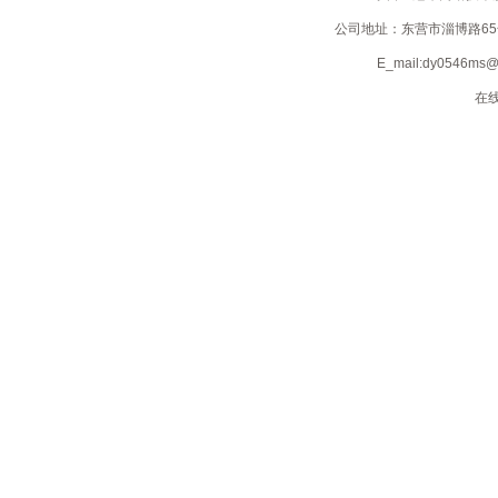
湘鲁情
巷子龙虾馆
公司地址：东营市淄博路65号；电
小背篓东城店
西堤岛济南路店
E_mail:dy0546m
小辣椒川菜
鑫瑞龙虾馆
在线
新四川活鱼馆
一品家宴（一品粥）
鸭里红-火锅鸭
渝之味
雅轩假日酒店
一家亲妈妈菜清风湖店
一家亲妈妈菜食尚餐厅
渔家鲁味坊
渔家庄户院
野香斋
羊羊羊烧烤
渔港码头淄博路店
渔港码头（海悦）
一鸣串吧
宜通素食餐饮有限公司
雁岛咖啡
忆江南生态酒店
莊户人家菜馆
诸葛烤鱼淮河路店
诸葛烤鱼
诸葛烤鱼淮河路店