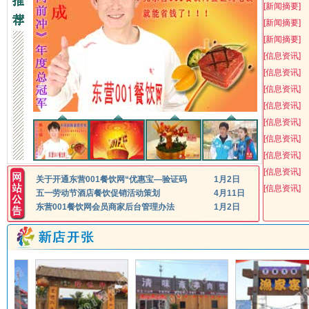
[
新闻摘要
]
淮河路
和平路
[
新闻摘要
]
二郞龙虾毛蟹烧烤
无
[
新闻摘要
]
富源酒店
福临海鲜饺子城
[
信息资讯
]
济南路
济宁路
[
信息资讯
]
富老乡亲饺子
[
信息资讯
]
锦华-锦苑小区
[
信息资讯
]
廣囍饭店
高朋轩湘菜馆
垦利县
[
信息资讯
]
盖氏庄园生态园
[
信息资讯
]
聊城路
庐山路
[
信息资讯
]
河丰园鱼馆
鸿丰饺子城
[
信息资讯
]
关于开通东营001餐饮网“优惠宝—验证码
1月2日
无
黑土绿之源
红屋牛排
[
信息资讯
]
五一劳动节酒店餐饮促销活动策划
4月11日
好味道
好邻居、鸡、鱼味道菜
东营001餐饮网会员商家后台管理办法
1月2日
南一路
南二路
华龙饺子城
环卫火锅鱼
无
河丰园鱼馆东城店
红火烧烤
好旺角咖啡厅
黄河口镇黄河口生态苑
无
无
清河路