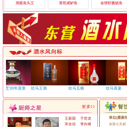
洞庭鱼头王
香煎咸鲈鱼
金饼虾酱鱿鱼
燕山路
燕东路
赖世纲赖茅东营总代理
领鲜煮艺（新华海鲜城
沂州路
绿源鲜奶吧
老根山荘
丽晶大酒店
绿都景屋
淄博路
枣庄路
鲁味坊
临朐全羊烧烤店
龙悦湖鱼馆
东营临朐山羊
美国加州牛肉面东城店
茂三肉夹馍燕山路店
南国风情生态园
农家饭生态园
无
芝30年原浆
欣马王酒
欣马五粮
欣马喜宴
排骨米饭
齐鲁酒店
清风海泰
全赞鲜烤羊
清心阁甲鱼馆
单位(最新
王新国
于世龙
樵风饭馆
青青草原 碳烤羊腿
宋全信
李向锋
东营小天府